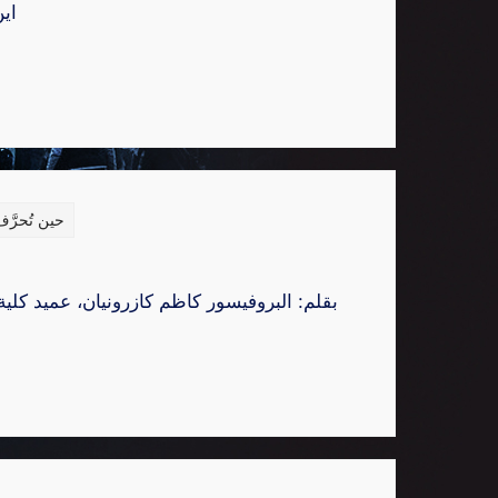
این
حين تُحرَّف
بقلم: البروفيسور كاظم كازرونيان، عميد كلية التصنيع في جامعة كونيتيكت (2012–2024)۔ في