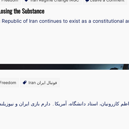
Th
Losing the Substance
Is
epublic of Iran continues to exist as a constitutional an
Re
Pr
th
Fo
Lo
th
Su
 Freedom
Iran فوتبال ایران