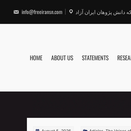
Skip
to
info@freeiransn.com
 دانش پژوهان ایران آزاد
content
HOME
ABOUT US
STATEMENTS
RESE
August 5, 2026
Articles
,
The Voices o