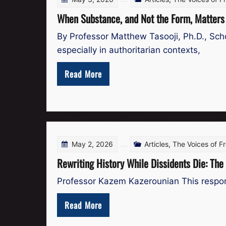
When Substance, and Not the Form, Matters
By Professor Matthew Tasooji, Ph.D., Schol
especially in authoritarian contexts,
Read More
May 2, 2026
Articles
,
The Voices of 
Rewriting History While Dissidents Die: Th
Professor Kazem Kazerounian This respons
Read More