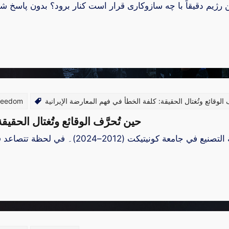
 رژیم دقیقاً با چه سازوکاری قرار است کنار برود؟ بدون پاسخ ش
Freedom
 الوقائع وتُغتال الحقيقة: كلفة الخطأ في فهم المعارضة الإيرانية
حين تُحرَّف الوقائع وتُغتال الحقي
 لحظة تتصاعد فيها الإعدامات في إيران بشكل لافت، يبرز نقاش