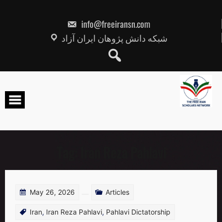
Skip
to
content
info@freeiransn.com
شبکه دانش پژوهان ایران آزاد
Tag:
Iran Reza Pahlavi
May 26, 2026
Articles
Iran
,
Iran Reza Pahlavi
,
Pahlavi Dictatorship