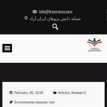
Skip
to
content
info@freeiransn.com
شبکه دانش پژوهان ایران آزاد
Tag:
Enviromental disaster Iran
February 26, 2026
Articles
,
Research
Enviromental disaster Iran