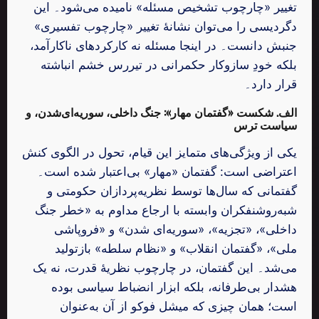
تغییر «چارچوب تشخیص مسئله» نامیده می‌شود۔ این
دگردیسی را می‌توان نشانهٔ تغییر «چارچوب تفسیری»
جنبش دانست۔ در اینجا مسئله نه کارکردهای ناکارآمد،
بلکه خودِ سازوکار حکمرانی در تیررس خشم انباشته
قرار دارد۔
الف. شکست «گفتمان مهار»: جنگ داخلی، سوریه‌ای‌شدن، و
سیاست ترس
یکی از ویژگی‌های متمایز این قیام، تحول در الگوی کنش
اعتراضی است: گفتمان «مهار» بی‌اعتبار شده است۔
گفتمانی که سال‌ها توسط نظریه‌پردازان حکومتی و
شبه‌روشنفکران وابسته با ارجاع مداوم به «خطر جنگ
داخلی»، «تجزیه»، «سوریه‌ای ‌شدن» و «فروپاشی
ملی»، «گفتمان انقلاب» و «نظام سلطه» بازتولید
می‌شد۔ این گفتمان، در چارچوب نظریهٔ قدرت، نه یک
هشدار بی‌طرفانه، بلکه ابزار انضباط سیاسی بوده
است؛ همان چیزی که میشل فوکو از آن به‌عنوان