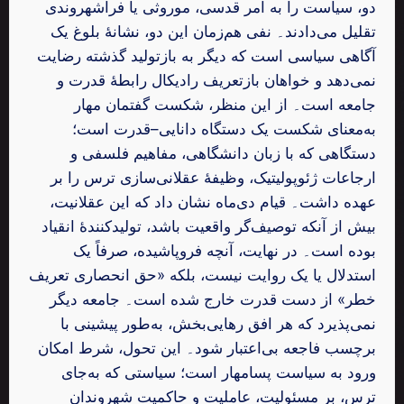
دو، سیاست را به امر قدسی، موروثی یا فراشهروندی
تقلیل می‌دادند۔ نفی هم‌زمان این دو، نشانهٔ بلوغ یک
آگاهی سیاسی است که دیگر به بازتولید گذشته رضایت
نمی‌دهد و خواهان بازتعریف رادیکال رابطهٔ قدرت و
جامعه است۔ از این منظر، شکست گفتمان مهار
به‌معنای شکست یک دستگاه دانایی–قدرت است؛
دستگاهی که با زبان دانشگاهی، مفاهیم فلسفی و
ارجاعات ژئوپولیتیک، وظیفهٔ عقلانی‌سازی ترس را بر
عهده داشت۔ قیام دی‌ماه نشان داد که این عقلانیت،
بیش از آنکه توصیف‌گر واقعیت باشد، تولیدکنندهٔ انقیاد
بوده است۔ در نهایت، آنچه فروپاشیده، صرفاً یک
استدلال یا یک روایت نیست، بلکه «حق انحصاری تعریف
خطر» از دست قدرت خارج شده است۔ جامعه دیگر
نمی‌پذیرد که هر افق رهایی‌بخش، به‌طور پیشینی با
برچسب فاجعه بی‌اعتبار شود۔ این تحول، شرط امکان
ورود به سیاست پسامهار است؛ سیاستی که به‌جای
ترس، بر مسئولیت، عاملیت و حاکمیت شهروندان