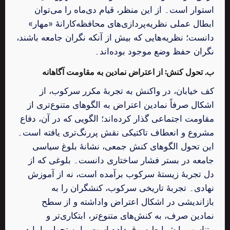
استوار است۔ از این منظر، قیام دی‌ماه را می‌توان
ابطال عملی نظریه‌پردازی‌های محافظه‌کارانهٔ «مهار»
دانست؛ نظریه‌هایی که بیش از آنکه نگران جامعه باشند،
نگران حفظ وضع موجود بوده‌اند۔
ب. تحول کنش: از اعتراض نمادین به مقاومت آگاهانه
کف خیابان، در واکنش به تجربهٔ مکرر سرکوب، از
اشکال صرفاً نمادین اعتراض به الگوهای متنوع‌تری از
مقاومت اجتماعی گذار کرده‌اند؛ الگویی که در آن، دفاع
مشروع و انعطاف تاکتیکی نقش پررنگ‌تری یافته است۔
این تحول الگوهای کنش جمعی، نشانهٔ بلوغ سیاسی
جامعه در بستر فشار ساختاری دانست۔ بلوغی که از
دل تجربهٔ زیستهٔ سرکوب برآمده است، نه از آموزش
نهادی۔ تجربهٔ تاریخی سرکوب، کنشگران را به
بازاندیشی در اشکال اعتراض واداشته و از سطح
نمادین صرف، به کنش‌های متنوع‌تر، ابتکاری‌تر و
متناسب با شرایط سوق داده است۔ این تحول را باید