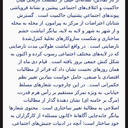
حاکمیت و ائتلاف‌های اجتماعی پیشین و نشانهٔ فروپاشی
پیوندهای اجتماعیِ پشتیبان حاکمیت است۔ گسترش
شتابان اعتراضات از مرکز به پیرامون، از محله به محله
و از شهر به شهر و لایه به لایه، بیانگر انباشت خشم
ساختاری و شکست سازوکارهای تخلیهٔ کنترل‌شدهٔ
نارضایتی است۔ در واقع انباشت طولانی ‌مدت نارضایتی
که در لایه‌های مختلف اجتماعی رسوب کرده و اکنون به
شکل کنش جمعی بروز یافته است۔ قیام دی‌ ماه از
همان روزهای نخست نشان داد که فراتر از مطالبات
اقتصادی یا صنفی، حامل خواست بنیادین تغییر نظم
حکمرانی است۔ در این چارچوب، شعارهای مسلط
خیابانی، به ‌ویژه تمرکز مستقیم بر رأس هرم قدرت،
(مرگ بر خامنه ای) نشان‌ دهندهٔ گذار از مطالبات
اصلاحی به مطالبهٔ تغییر ساختاری است۔ محتوی شعارها
بیانگر جابه‌جایی آگاهانهٔ «کانون مسئله» از کارگزاران به
خودِ ساختار است؛ آنچه‌ در ادبیات جنبش‌های اجتماعی،