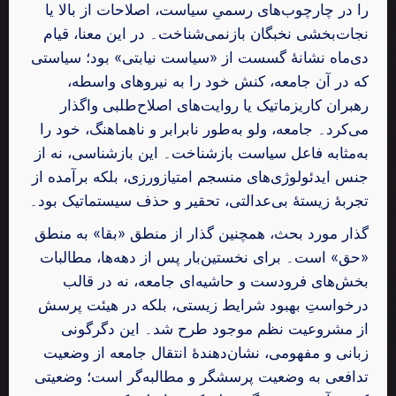
را در چارچوب‌های رسمیِ سیاست، اصلاحات از بالا یا
نجات‌بخشی نخبگان بازنمی‌شناخت۔ در این معنا، قیام
دی‌ماه نشانهٔ گسست از «سیاست نیابتی» بود؛ سیاستی
که در آن جامعه، کنش خود را به نیروهای واسطه،
رهبران کاریزماتیک یا روایت‌های اصلاح‌طلبی واگذار
می‌کرد۔ جامعه، ولو به‌طور نابرابر و ناهماهنگ، خود را
به‌مثابه فاعل سیاست بازشناخت۔ این بازشناسی، نه از
جنس ایدئولوژی‌های منسجم امتیازورزی، بلکه برآمده از
تجربهٔ زیستهٔ بی‌عدالتی، تحقیر و حذف سیستماتیک بود۔
گذار مورد بحث، همچنین گذار از منطق «بقا» به منطق
«حق» است۔ برای نخستین‌بار پس از دهه‌ها، مطالبات
بخش‌های فرودست و حاشیه‌ای جامعه، نه در قالب
درخواستِ بهبود شرایط زیستی، بلکه در هیئت پرسش
از مشروعیت نظم موجود طرح شد۔ این دگرگونی
زبانی و مفهومی، نشان‌دهندهٔ انتقال جامعه از وضعیت
تدافعی به وضعیت پرسشگر و مطالبه‌گر است؛ وضعیتی