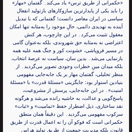
«حکمرانی از طریق ترس» یاد می‌کند۔ گفتمان «مهار»
را باید یکی از پایدارترین سازوکارهای بازتولید انفعال
سیاسی در ایران معاصر دانست؛ گفتمانی که با تبدیل
آینده به تهدیدی دائمی، حالِ موجود را به‌مثابه تنها امکان
معقول تثبیت می‌کرد۔ در این چارچوب، هر کنش
اعتراضی نه به‌مثابه حق شهروندی، بلکه به‌عنوان گامی
در مسیر فروپاشی، خشونت کور و جنگ همه علیه همه
بازنمایی می‌شد۔ بدین ‌سان، سیاست نه عرصهٔ انتخاب،
بلکه میدان مینِ خطرات وجودی تصویر می‌گردید۔ از
منظر تحلیلی، گفتمان مهار بر یک جابه‌جایی مفهومی
بنیادین استوار بود: جایگزینی «مسئلهٔ قدرت» با «مسئلهٔ
امنیت»۔ در این جابه‌جایی، پرسش از مشروعیت،
پاسخ‌گویی و عدالت، به حاشیه رانده می‌شد و هرگونه
نقد ساختاری، ذیل اضطرار حفظ «تمامیت» و «ثبات»
سرکوب مفهومی می‌گردید۔ این دقیقاً همان منطق
حکمرانی است که فوکو آن را نه اعمال قدرت از طریق
قانون، بلکه مدیریت جمعیت از طریق تولید هراس