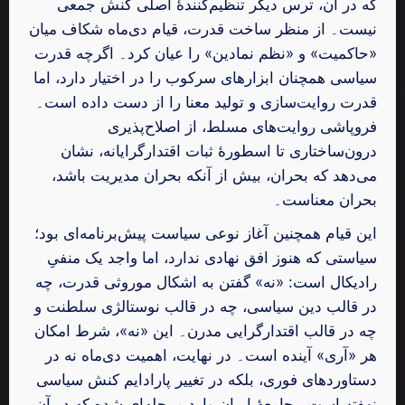
که در آن، ترس دیگر تنظیم‌کنندهٔ اصلی کنش جمعی
نیست۔ از منظر ساخت قدرت، قیام دی‌ماه شکاف میان
«حاکمیت» و «نظم نمادین» را عیان کرد۔ اگرچه قدرت
سیاسی همچنان ابزارهای سرکوب را در اختیار دارد، اما
قدرت روایت‌سازی و تولید معنا را از دست داده است۔
فروپاشی روایت‌های مسلط، از اصلاح‌پذیری
درون‌ساختاری تا اسطورهٔ ثبات اقتدارگرایانه، نشان
می‌دهد که بحران، بیش از آنکه بحران مدیریت باشد،
بحران معناست۔
این قیام همچنین آغاز نوعی سیاست پیش‌برنامه‌ای بود؛
سیاستی که هنوز افق نهادی ندارد، اما واجد یک منفیِ
رادیکال است: «نه» گفتن به اشکال موروثی قدرت، چه
در قالب دین سیاسی، چه در قالب نوستالژی سلطنت و
چه در قالب اقتدارگرایی مدرن۔ این «نه»، شرط امکان
هر «آری» آینده است۔ در نهایت، اهمیت دی‌ماه نه در
دستاوردهای فوری، بلکه در تغییر پارادایم کنش سیاسی
نهفته است۔ جامعهٔ ایران وارد مرحله‌ای شده که در آن