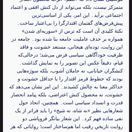
متمرکز نیست، بلکه می‌تواند از دل کنش افقی و اعتماد
اجتماعی برآید۔ این امر، یکی از اساسی‌ترین
پیش‌فرض‌های گفتمان اقتدارگرا را بی‌اعتبار ساخت۔
نکتهٔ کلیدی آن است که ترس از «سوریه‌ای ‌شدن»
همواره بر حذف عاملیت جامعه بنا شده بود۔ جامعه در
این روایت، توده‌ای هیجانی، مستعد خشونت و فاقد
ظرفیت خودآگاهی سیاسی فرض می‌شد؛ درحالی‌که
قیام، دقیقاً عکس این تصویر را به نمایش گذاشت۔
کنشگران خیابانی، نه حاملان آشوب، بلکه سوژه‌هایی
بودند که خطوط قرمز اقتدار را با حداقل خشونت و
حداکثر معنا به چالش کشیدند۔ این امر نشان می‌دهد که
خشونت، نه محصول کنش اعتراضی، بلکه پیامد انحصار
قدرت و انسداد سیاسی است۔ همچنین، اتحاد حول
شعارهایی نظیر «نه شاه، نه شیخ» را باید فراتر از یک
نفی ساده فهم کرد۔ این شعار بیانگر فروپاشی دو
روایت تاریخیِ رقیب اما هم‌ساختار است؛ روایاتی که هر