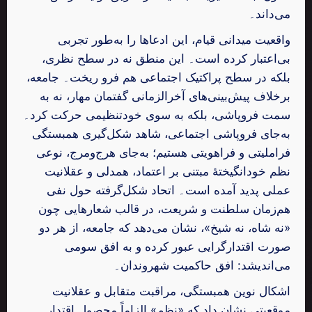
می‌داند۔
واقعیت میدانی قیام، این ادعاها را به‌طور تجربی
بی‌اعتبار کرده است۔ این منطق نه در سطح نظری،
بلکه در سطح پراکتیک اجتماعی هم فرو ریخت۔ جامعه،
برخلاف پیش‌بینی‌های آخرالزمانی گفتمان مهار، نه به
سمت فروپاشی، بلکه به سوی خودتنظیمی حرکت کرد۔
به‌جای فروپاشی اجتماعی، شاهد شکل‌گیری همبستگی
فراملیتی و فراهویتی هستیم؛ به‌جای هرج‌ومرج، نوعی
نظم خودانگیختهٔ مبتنی بر اعتماد، همدلی و عقلانیت
عملی پدید آمده است۔ اتحاد شکل‌گرفته حول نفی
هم‌زمان سلطنت و شریعت، در قالب شعارهایی چون
«نه شاه، نه شیخ»، نشان می‌دهد که جامعه، از هر دو
صورت اقتدارگرایی عبور کرده و به افق سومی
می‌اندیشد: افق حاکمیت شهروندان۔
اشکال نوین همبستگی، مراقبت متقابل و عقلانیت
موقعیتی نشان داد که «نظم» الزاماً محصول اقتدار