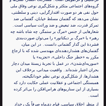
گروه‌های اجتماعی متکثر و شکل‌گیری نوعی وفاق ملی
حول نفی هر دو صورت اقتدارگرایی، دینی و سلطنتی،
نشان می‌دهد که گفتمان مسلط خیابان، گفتمانی ضد
تمرکز قدرت، ضد تبعیض و ضد وراثت سیاسی است۔
شعارهایی از جنس «مرگ بر ستمگر، چه شاه باشه چه
رهبر» یا «مرگ بر دیکتاتور» را می‌توان صورت‌بندی
فشردهٔ این گذار گفتمانی دانست۔ در این میان،
گفتمان‌های هشداردهنده‌ای مهندسی شده که با ارجاع
مکرر به «خطر جنگ داخلی»، «تجزیه» یا
«سوریه‌ای‌شدن»، در عمل با تجربهٔ زیستهٔ میدان دچار
بحران اعتبار شده‌اند۔ واقعیت میدانی، برخلاف این
هشدارها، از شکل‌گیری نوعی نظم خودانگیخته،
همبستگی اجتماعی و عقلانیت عملی حکایت دارد که
بسیاری از این سناریوهای هراس‌افکن را بی‌اثر کرده
است۔
از منظر اخلاق سیاسی، قیام دی‌ماه صرفاً یک رخداد