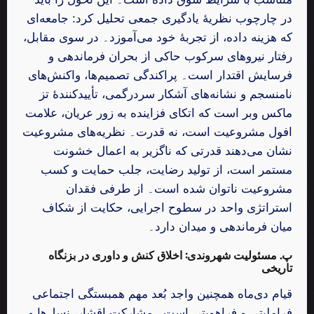
در چارچوب نظریهٔ یادگیری جمعی تحلیل کرد: جامعه‌ای
که هزینه داده، از تجربهٔ خود می‌آموزد۔ در سوی مقابل،
رفتار نیروهای سرکوب حاکی از بحران فرماندهی و
فرسایش اقتدار است۔ پراکندگی تصمیم‌ها، واکنش‌های
نامنسجم و نشانه‌های آشکار سردرگمی، تأییدکنندهٔ تز
ماکس وبر است که اتکای فزاینده به زور عریان، علامت
افول مشروعیت است، نه قدرت۔ نظریه‌های مشروعیت
نشان می‌دهند قدرتی که ناگزیر به اعمال خشونت
مستمر است، از تولید رضایت، جلب حمایت و کسب
مشروعیت ناتوان شده است۔ از طرفی فقدان
استراتژی واحد در سطوح اجرایی، حکایت از شکاف
میان فرماندهی و میدان دارد۔
پ. مسئولیت شهروندی: اخلاق کنش و داوری در بزنگاه
تاریخی
قیام دی‌ماه همچنین واجد بُعد مهم همبستگی اجتماعی
فراملیتی و فراهویتی است۔ مشارکت اقشار، نسل‌ها و