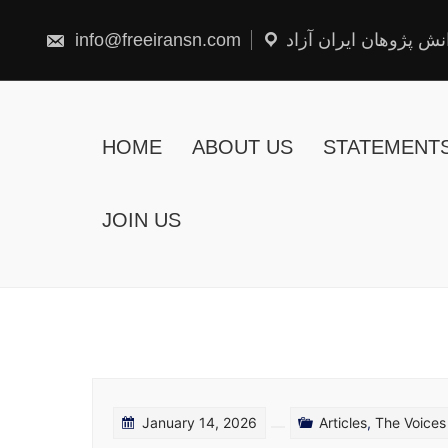
Skip
to
content
info@freeiransn.com
نش پژوهان ایران آزاد
HOME
ABOUT US
STATEMENT
JOIN US
January 14, 2026
Articles
,
The Voices