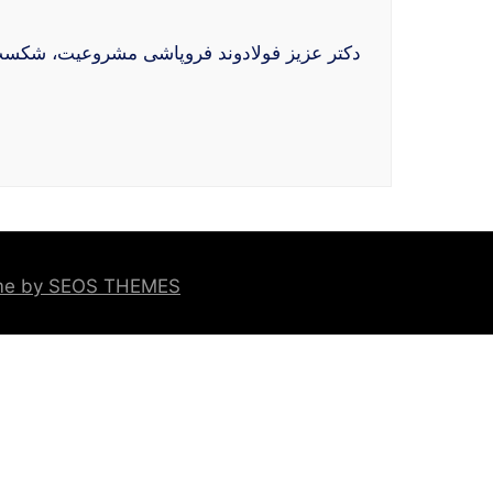
دکتر عزیز فولادوند فروپاشی مشروعیت، شکست گفتمان مهارو بازتعریف
eme by SEOS THEMES