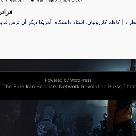
فراتر
Powered by WordPress
 © The Free Iran Scholars Network
Revolution Press Th