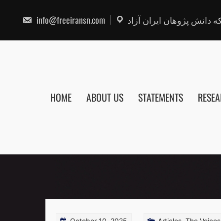
Skip
to
info@freeiransn.com
 دانش پژوهان ایران آزاد
content
HOME
ABOUT US
STATEMENTS
RESE
October 10, 2025
Articles
,
The Voices