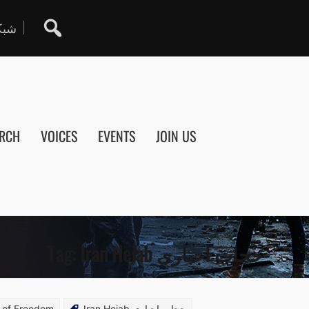
شبکه
ARCH
VOICES
EVENTS
JOIN US
Tag:
Iran Hejab حجاب اجباری
 of Freedom
Iran Hejab حجاب اجباری