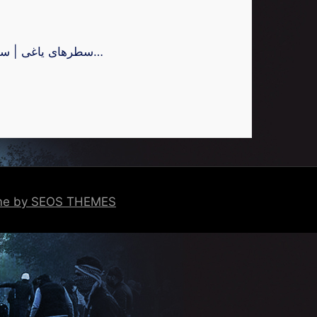
سطرهای یاغی | سطر ۱ | کاظم کازرونیان، استاد دانشگاه، آمریکا دیگر آن ترس قدیمی در خیابان‌ها نیست. در تهران، اصفهان، مشهد…
eme by SEOS THEMES