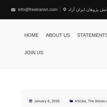
Skip
to
content
info@freeiransn.com
نش پژوهان ایران آزاد
HOME
ABOUT US
STATEMENT
JOIN US
January 6, 2026
Articles
,
The Voices 