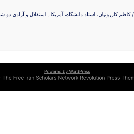
Powered by WordPress
 © The Free Iran Scholars Network
Revolution Press Th