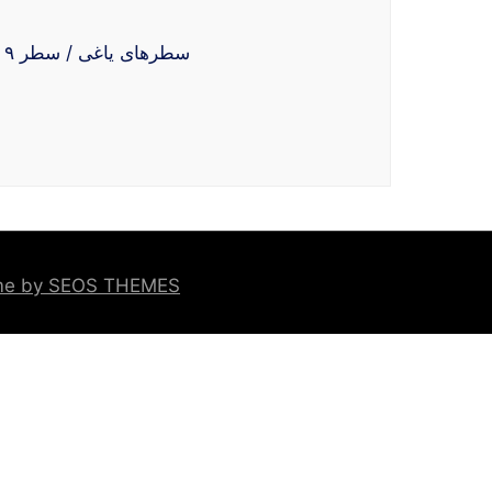
Prof. Kazem Kazerounian سطرهای یاغی / سطر ۹ / کاظم کازرونیان، استاد دانشگاه، آمریکا۔ استقلال و آزادی دو شعار جدا نیستند. یک
eme by SEOS THEMES