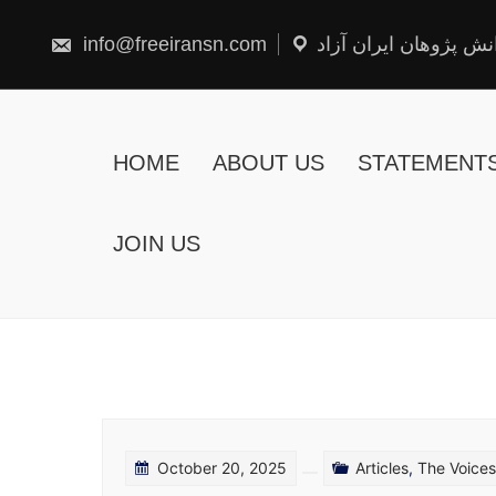
Skip
to
content
info@freeiransn.com
نش پژوهان ایران آزاد
HOME
ABOUT US
STATEMENT
JOIN US
October 20, 2025
Articles
,
The Voice