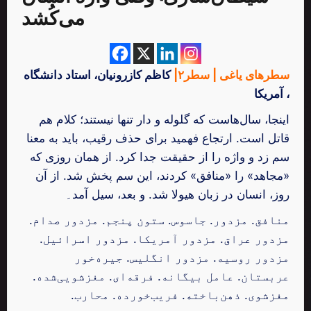
می‌کُشد
سطرهای یاغی | سطر۲|
کاظم کازرونیان، استاد دانشگاه
، آمریکا
اینجا، سال‌هاست که گلوله و دار تنها نیستند؛ کلام هم
قاتل است. ارتجاع فهمید برای حذف رقیب، باید به معنا
سم زد و واژه را از حقیقت جدا کرد. از همان روزی که
«مجاهد» را «منافق» کردند، این سم پخش شد. از آن
روز، انسان در زبان هیولا شد. و بعد، سیل آمد۔
منافق. مزدور. جاسوس. ستون پنجم. مزدور صدام.
مزدور عراق. مزدور آمریکا. مزدور اسرائیل.
مزدور روسیه. مزدور انگلیس. جیره‌خور
عربستان. عامل بیگانه. فرقه‌ای. مغزشویی‌شده.
مغزشوی. ذهن‌باخته. فریب‌خورده. محارب.