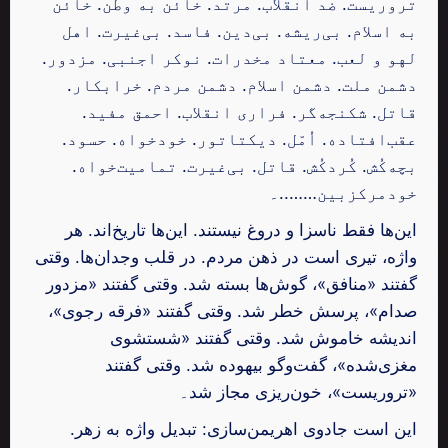
تروریست. ضد انقلاب. مرتد. خائن به وطن. خائن
به اسلام. بی‌ریشه. بی‌دین. فاسد. بی‌غیرت. اهل
لهو و لعب. معتاد مخدرات. نوکر اجنبی. مزدور.
دشمن ملت. دشمن اسلام. دشمن مردم. خرابکار.
قاتل. شکنجه‌گر. فراری انقلاب. احمق مفید.
عقب‌افتاده. اُمّل. دیکتاتور. خودخواه. حسود.
بچه‌کُش. کُردکُش. قاتل. بی‌غیرت. تمامیت‌خواه.
خودمرکزبین……..۔
این‌ها فقط ناسزا و دروغ نیستند. این‌ها تاریخ‌اند. هر
واژه، تیری است در ذهن مردم. در قلب وجدان‌ها. وقتی
گفتند «منافق»، گوش‌ها بسته شد. وقتی گفتند «مزدور
صدام»، پرسش خطر شد. وقتی گفتند «فرقه رجوی»،
اندیشه خاموش شد. وقتی گفتند «شستشوی
مغزی‌شده»، گفت‌وگو بیهوده شد. وقتی گفتند
«تروریست»، خون‌ریزی مجاز شد۔
این است جادوی اهریمن‌سازی: تبدیل واژه به زهر.