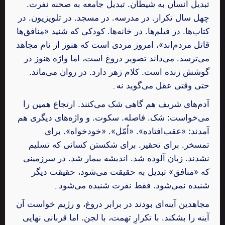
تبدیل انسان به شیطان. تبدیل جامعه به صحنه نفرت.
چهل سال تکرار. در مدرسه. در مسجد. در تلویزیون. در
کتاب‌ها. در فیلم‌ها. در خانه‌ها. کودکی که شنید «منافق‌ها
قاتل مردم‌اند»، امروز مردی است که هنوز از نام مجاهد
می‌ترسد. می‌داند تصویر دروغ است، اما واژه هنوز در
گوشش زنده است. کلام زهر دارد. در روان می‌ماند.
حتی وقتی عقل می‌گوید نه۔
آدم‌های شریف هم گاهی شک می‌کنند. ارتجاع همین را
می‌خواست: شک. فاصله. سکوت. و واژه‌های دیگری هم
آمدند: «عقب‌افتاده». «اُمّل». «خودخواه». برای
تمسخر. برای تحقیر. برای شکستن کسانی که تسلیم
نشدند. زبان آلوده شد. اندیشه بیمار شد. در سرزمینی
که «منافق» تبدیل به حقیقت می‌شود، حقیقت دیگر
شنیده نمی‌شود. فقط نفرت شنیده می‌شود۔
مجاهدین آینه‌ای بودند در برابر دروغ، و رژیم خواست آن
آینه را بشکند. با تکرارِ تهمت، با لجن. اما قربانی نهایی