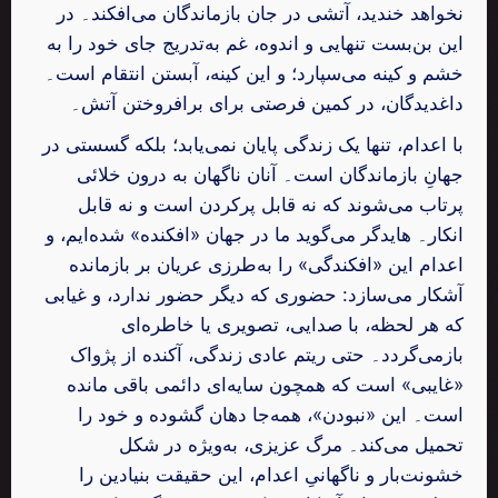
نخواهد خندید، آتشی در جان بازماندگان می‌افکند۔ در
این بن‌بست تنهایی و اندوه، غم به‌تدریج جای خود را به
خشم و کینه می‌سپارد؛ و این کینه، آبستن انتقام است۔
داغدیدگان، در کمین فرصتی برای برافروختن آتش۔
با اعدام، تنها یک زندگی پایان نمی‌یابد؛ بلکه گسستی در
جهانِ بازماندگان است۔ آنان ناگهان به درون خلائی
پرتاب می‌شوند که نه قابل پرکردن است و نه قابل
انکار۔ هایدگر می‌گوید ما در جهان «افکنده» شده‌ایم، و
اعدام این «افکندگی» را به‌طرزی عریان بر بازمانده
آشکار می‌سازد: حضوری که دیگر حضور ندارد، و غیابی
که هر لحظه، با صدایی، تصویری یا خاطره‌ای
بازمی‌گردد۔ حتی ریتم عادی زندگی، آکنده از پژواک
«غایبی» است که همچون سایه‌ای دائمی باقی مانده
است۔ این «نبودن»، همه‌جا دهان گشوده و خود را
تحمیل می‌کند۔ مرگ عزیزی، به‌ویژه در شکل
خشونت‌بار و ناگهانیِ اعدام، این حقیقت بنیادین را