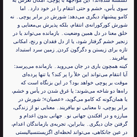
سوی یأس، خشم و حتی انتقام را در خود دارد۔ اما
کامو پیشنهاد دیگری می‌دهد: شورش در برابر پوچی۔ نه
شورش کورکورانه‌ی انتقام، بلکه پذیرش بی‌معنایی و
خلق معنا در دل همین وضعیت۔ بازمانده می‌تواند یا در
زنجیر خشم گرفتار شود، یا از دل فقدان و رنج، امکانی
تازه برای زیستن و دگرگون کردن ِ زمین سرد استبداد
بیافریند۔
کینه همچون باری در جان می‌روید۔ بازمانده می‌پرسد:
آیا انتقام می‌تواند این خلأ را پر کند؟ یا تنها پرده‌ای
موقت بر پوچی خواهد بود؟ در این بزنگاه است که
راه‌ها دو شاخه می‌شوند: یا غرق شدن در یأس و خشم،
یا همان‌گونه که کامو می‌گوید، «عصیان»؛ شورش در
برابر پوچی، تا معنایی نو بیافریند۔ معنایی نو از زندگی،
مبارزه و در افکندن جهانی نو۔ جهانی بدون اعدام و
گرفتن جان دیگری۔ بنابراین، تجربه‌ی بازماندگان اعدام،
در عین جانکاهی، می‌تواند لحظه‌ای اگزیستنسیالیستی