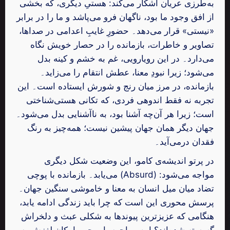
به‌طرزی عریان آشکار می‌کند: هستیِ دیگری، که بخشی
از افق وجود ما بود، ناگهان فرو می‌پاشد و ما را در برابر
«نیستی» قرار می‌دهد۔ حضورِ غایبِ اعدامی در صداها،
تصاویر و خاطرات، بازمانده را در حصار خویش نگاه
می‌دارد۔ در این رویارویی، غم به خشم و کینه بدل
می‌شود؛ زیرا نبودِ معنا، عطش انتقام را می‌زاید۔
بازمانده، در مرز میان رنج و شورش ایستاده است۔ این
تجربه نه فقط اندوهی فردی، که تکانی هستی‌شناختی
است؛ زیرا هر آن‌چه آشنا بود، به ناآشنایی بدل می‌شود۔
جهان دیگر همان جهان پیشین نیست؛ همه‌چیز به رنگ
فقدان درمی‌آید۔
در پرتو اندیشه‌ی کامو، این وضعیت شکل دیگری
می‌یابد۔ بازمانده با پوچی (Absurd) مواجه می‌شود:
تضاد میان میل انسان به معنا و خاموشی سنگین جهان۔
پرسش محوری این است که چرا باید زندگی ادامه یابد،
هنگامی که عزیزترین پیوندها به شکلی عبث و دلخراش
گسسته شده‌اند؟ این مواجهه با پوچی، امکان لغزش به