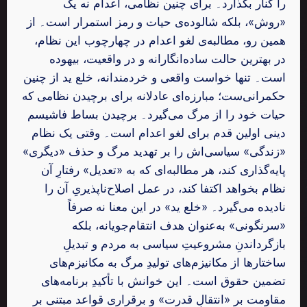
را کنار بگذارد۔ برای چنین نظامی، اعدام نه یک
«روش»، بلکه شالوده‌ی حیات و رمز استمرار است۔ از
همین رو، مطالبه‌ی لغو اعدام در چهارچوب این نظام،
در بهترین حالت ساده‌انگارانه و در واقعیت، بیهوده
است۔ تنها خواست واقعی و خردمندانه، خلع ید از چنین
حکمرانی‌ست؛ مبارزه‌ای عادلانه برای برچیدن نظامی که
حیات خود را از مرگ می‌گیرد۔ برچیدن بساط فاشیسم
دینی اولین قدم برای لغو اعدام است۔ وقتی یک نظام
«زندگی» سیاسی‌اش را بر تهدید مرگ و حذف «دیگری»
پایه‌گذاری کند، هر مطالبه‌ای که به «تعدیل» رفتارِ آن
نظام بخواهد اکتفا کند، در عمل اصلاح‌ناپذیریِ آن را
نادیده می‌گیرد۔ «خلع ید» در این معنا نه صرفاً
«سرنگونی» به‌عنوان هدف انتقام‌جویانه، بلکه
بازگرداندنِ مشروعیتِ سیاسی به مردم و تبدیلِ
ساختارها از مکانیزم‌های تولیدِ مرگ به مکانیزم‌های
تضمین حقوق است۔ این خوانش با تأکیدِ برنامه‌های
مقاومت بر «انتقالِ قدرت» و برقراری قواعد مبتنی بر