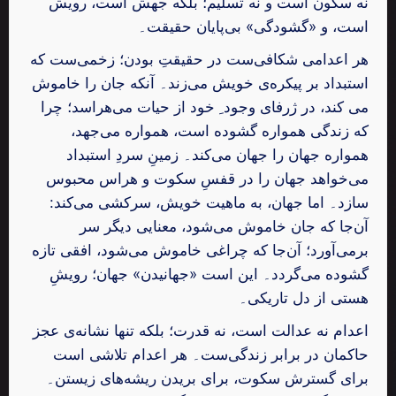
نه سکون است و نه تسلیم؛ بلکه جهش است، رویش
است، و «گشودگی» بی‌پایان حقیقت۔
هر اعدامی شکافی‌ست در حقیقتِ بودن؛ زخمی‌ست که
استبداد بر پیکره‌ی خویش می‌زند۔ آنکه جان را خاموش
می کند، در ژرفای وجود ِ خود از حیات می‌هراسد؛ چرا
که زندگی همواره گشوده است، همواره می‌جهد،
همواره جهان را جهان می‌کند۔ زمینِ سردِ استبداد
می‌خواهد جهان را در قفسِ سکوت و هراس محبوس
سازد۔ اما جهان، به ماهیت خویش، سرکشی می‌کند:
آن‌جا که جان خاموش می‌شود، معنایی دیگر سر
برمی‌آورد؛ آن‌جا که چراغی خاموش می‌شود، افقی تازه
گشوده می‌گردد۔ این است «جهانیدن» جهان؛ رویشِ
هستی از دل تاریکی۔
اعدام نه عدالت است، نه قدرت؛ بلکه تنها نشانه‌ی عجز
حاکمان در برابر زندگی‌ست۔ هر اعدام تلاشی است
برای گسترش سکوت، برای بریدن ریشه‌های زیستن۔