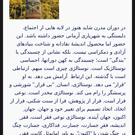
در دوران مدرن شاید هنوز در لایه هایی از اجتماع،
دلبستگی به شهریاری آرمانی حضور داشته باشد. این
حضور اما محصول اندیشۀ نقادانه و شناخت بنیادهای
آزادی و دمکراسی نیست. بلکه نشانی از چسبندگی یا
“بندگی” است؛ چسبندگی به کهن دورانها، احساسی
نوستالژیک است. نوستالژی چیزی است مبهم. ارتباطی
است با گذشته. این ارتباط آرامش می دهد. به او
“قرار” می دهد. نوستالژی، انسان ِ “بی قرار ِ” شورشی و
پرسشگر را رام می کند. نوستالژی مخدر است. نوعی
فرار است. فرار از پژوهش، فرا از سنت شکنی، فرار از
اتخاذ، اتخاذ تصمیم برای تغییر خود و جهان. جهان ِ
اکنون، جهان آینده. نوستالژی نوعی فقر است، فقر ِ
اندیشه، فقرِ جسارت، جسارت ِ فداکاری، جسارت چنگ
در چنگ شدن با “اکنون”. به باور امانوئل کانت، فقر،