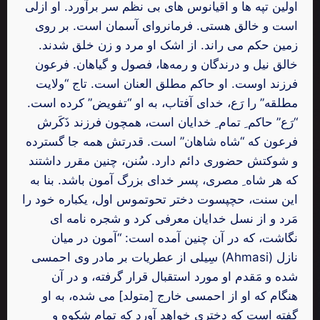
اولین تپه ها و اقیانوس های بی نظم سر برآورد. او ازلی
است و خالق هستی. فرمانروای آسمان است. بر روی
زمین حکم می راند. از اشک او مرد و زن خلق شدند.
خالق نیل و درندگان و رمه‌ها، فصول و گیاهان. فرعون
فرزند اوست. او حاکم مطلق العنان است. تاج “ولایت
مطلقه” را رَع، خدای آفتاب، به او “تفویض” کرده است.
“رَع” حاکم ِ تمام ِ خدایان است، همچون فرزند ذَکَرش
فرعون که “شاه شاهان” است. قدرتش همه جا گسترده
و شوکتش حضوری دائم دارد. سُنن، چنین مقرر داشتند
که هر شاه ِ مصری، پسر خدای بزرگ آمون باشد. بنا به
این سنت، حچپسوت دختر تحوتموس اول، یکباره خود را
مَرد و از نسل خدایان معرفی کرد و شجره نامه ای
نگاشت، که در آن چنین آمده است: “آمون در میان
سِیلی از عطریات بر مادر وی احمسی (Ahmasi) نازل
شده و مَقدم او مورد استقبال قرار گرفته، و در آن
هنگام که او از احمسی خارج [متولد] می شده، به او
گفته است که دختری خواهد آورد که تمام شکوه و