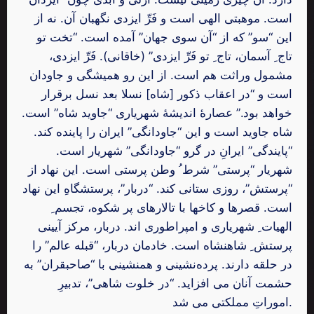
است. موهبتی الهی است و فَرِّ ایزدی نگهبان آن. نه از
این “سو” که از “آن سوی جهان” آمده است. “تخت تو
تاج ِ آسمان، تاج ِ تو فَرِّ ایزدی” (خاقانی). فَرِّ ایزدی،
مشمول وراثت هم است. از این رو همیشگی و جاودان
است و “در اعقاب ذکور [شاه] نسلا بعد نسل برقرار
خواهد بود.” عصارۀ اندیشۀ شهریاری “جاوید شاه” است.
شاه جاوید است و این “جاودانگی” ایران را پاینده کند.
“پایندگی” ایرانِ در گرو “جاودانگی” شهریار است.
شهریار “پرستی” شرط ُ وطن پرستی است. این نهاد از
“پرستش”، روزی ستانی کند. “دربار”، پرستشگاهِ این نهاد
است. قصرها و کاخها با تالارهای پر شکوه، تجسم ِ
الهیات ِ شهریاری و امپراطوری اند. دربار، مرکز آیینی
پرستش ِ شاهنشاه است. خادمان دربار، “قبله عالم” را
در حلقه دارند. پرده‌نشینی و همنشینی با “صاحبقران” به
حشمت آنان می افزاید. “در خلوت شاهی”، تدبیرِ
اموراتِ مملکتی می شد.