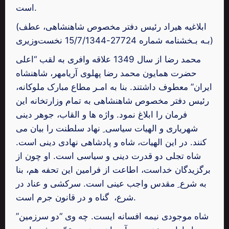
است.
(ابلاغیه هیراد رئیس دفتر مخصوص شاهنشاهی، عطف
بـه بـخشنامه شماره 27724-15‌/7/1344‌ نخست‌وزیری)
محمد رضا از سال 1349 علاقه وافری به لقب “اعلی‌
حضرت همایون محمد رضا پهلوی آریامهر، شاهنشاه
ایران” معطوف داشتند. بنا به امـر مطاع مبارک ملوکانه،
رئیس دفتر مخصوص شاهنشاهی به تمام وزارتخانه این
فرمان را ابلاغ نمود. واژه ها و القاب، جوهر دینی
شهریاری و الهیات سیاسی ِ نهاد سلطنت را بیان می
کنند. در این الهیات، شاه و پادشاهی نهادی دینی است.
شاه تجلی دو قدرت دینی و سیاسی است. او چون از
برگزیدگان خداست، اطاعت از فرامین این تحفه هم، بنا
به شرع ِ مقدس واجب عینی است. سرکشی و عناد در
شرع، گناه و در قانون جرم است.
شاه موجودی نیمه افسانه ایست. چه وی “دو سرزمین”