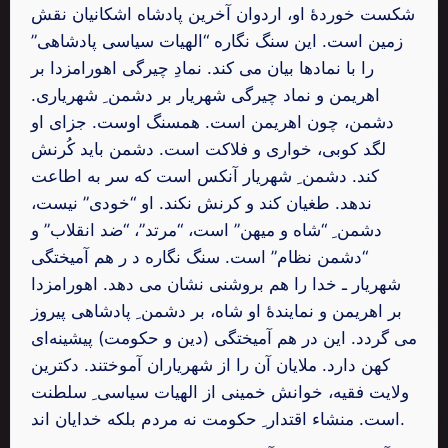
شکست خوردۀ او، اردوان آخرین پادشاه اشکانیان نقش
زمین است. این سنگ نگاره “الهیات سیاسی پادشاهی”
را با نمادها بیان می کند. نمادِ چیرگی اهورامزدا بر
اهریمن و نماد چیرگی شهریار بر دشمن ِ شهریاری.
دشمن، چون اهریمن است. همسنگ اوست. جزای او
لگد کوبی، خواری و فلاکت است. دشمن باید کُرنش
کند. دشمن ِ شهریار آنکس است که سر به اطاعت
ندهد. طغیان کند و کرنش نکند. او “خودی” نیست،
دشمن ِ “شاه و میهن” است، “مرتد”، “ضد انقلاب” و
“دشمن نظام” است. سنگ نگاره د ر هم آمیختگی
شهریار ـ خدا را هم بروشنی نشان می دهد. اهورامزدا
بر اهریمن و نمایندۀ او شاه، بر دشمن ِ پادشاهی پیروز
می گردد. این در هم آمیختگی (دین و حکومت) پیشینه‌ای
کهن دارد. ملایان آن را از شهریاران آموختند. دکترین
ولایت فقیه، خوانش خمینی از الهیات سیاسی ِ سلطنت
است. منشاء اقتدار ِ حکومت نه مردم بلکه خدایان اند.