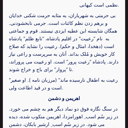
نظمی است کیهانی.
بی حرمتی به شهریاران، به مثابه حرمت شکنی خدایان
و برهم زدن نظم کائنات است. جرمی نابخشودنی.
همگان شایسته این عطیه ایزدی نیستند. قوم و جماعتی
به نام “رعییت” در اقلیم پادشاه، “تابع ظلم” پادشاه
است (دهخدا، امثال و حکم). رعییت را نشاید که صلاح
کار خویش و مُلک بداند. آنان به سرپرست و راعی نیاز
دارند. پادشاه “رعیت پرور” است. او رعییت می پروراند،
تا “پروار” برای باج و خراج شوند.
“رعیت به اطفال نارسیده ماند” (مرزبان نامه ). او صغیر
است و در قید اطاعت ولی.
اهریمن و دشمن
در سنگ نگاره فوق دو نماد دیگر هم به چشم می خورد.
در زیر سُم اسب ِ اهورامزدا، اهریمن منکوب شده، دیده
می شود. در زیر سُم اسب ِ ارشیر بابکان، دشمن