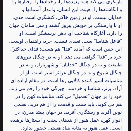
بازنگری می کند همه پدیده‌ها را، رخدادها را، رفتارها را
و انگاشته‌ها را. هیبت این انسان، وامدار آسمانها و
خدایان نیست. او در زمین خاکی، کنشگری است جدی.
او با وارستگی بر خویش پیروز گشته و سر ِ سامان جهان
را دارد. آغازگاه شناخت او، ذهن پرسشگر است. او
“فاعل شناسا” ست. تعبدی نیست. خرد، راهنمای اوست.
این چنین است که آماده “فدا” هم هست؛ فدای حداکثر”.
خرد بر “فدا” گواهی می دهد. او نه در چنگال نیروهای
طبیعت و نه در چنگال “خدایان” و شهریاران و نه در
چنگال شیوخ و نه در چنگال غرائز اسیر است. او از
مناسبات اسیر کننده کالایی رها است. در مقام اراده ای
آزاد، برتر، شناسا و خردمند، چیرگی خود را رقم می زند.
خود را بر جهان “تحمیل” می کند. مناسبات کهن را در
هم می کوبد. باید سنت و قدمت را از هم درید. نظمی
نوین آفرید و رستگاری آفرید. در جهان پیشا مدرن، در
ادوار کهن، عقل هنوز از بندهای سنت و ایستارها نرهیده
است. عقل هنوز به مثابه بنیاد هستی حضور ندارد.