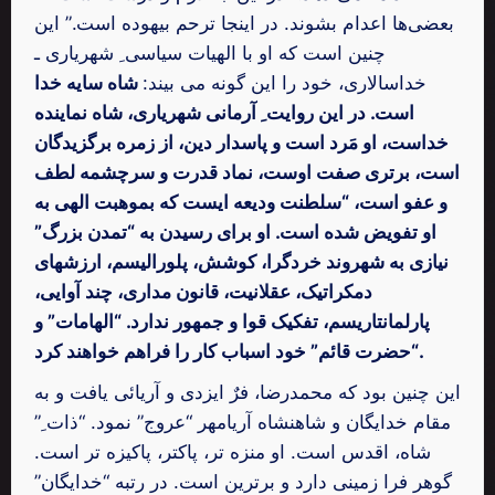
بعضی‌ها اعدام بشوند. در اینجا ترحم بیهوده است.” این
چنین است که او با الهیات سیاسی ِ شهریاری ـ
خداسالاری، خود را این گونه می بیند:
شاه سایه خدا
است.
در این روایت ِ آرمانی شهریاری، شاه نماینده
خداست، او مَرد است و پاسدار دین، از زمره برگزیدگان
است، برتری صفت اوست، نماد قدرت و سرچشمه لطف
و عفو است، “سلطنت ودیعه ایست که بموهبت الهی به
او تفویض شده است. او برای رسیدن به “تمدن بزرگ”
نیازی به شهروند خردگرا، کوشش، پلورالیسم، ارزشهای
دمکراتیک، عقلانیت، قانون مداری، چند آوایی،
پارلمانتاریسم، تفکیک قوا و جمهور ندارد. “الهامات” و
“حضرت قائم” خود اسباب کار را فراهم خواهند کرد.
این چنین بود که محمدرضا، فرٌ ایزدی و آریائی یافت و به
مقام خدایگان و شاهنشاه آریامهر “عروج” نمود. “ذات ِ”
شاه، اقدس است. او منزه‌ تر، پاکتر، پاکیزه‌ تر است.
گوهر فرا زمینی دارد و برترین است. در رتبه “خدایگان”