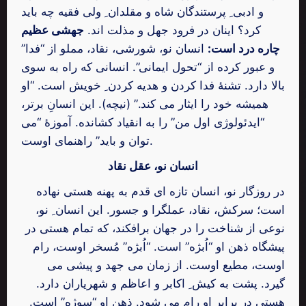
و ادبی ِ پرستندگان شاه و مقلدان ِ ولی فقیه چه باید
کرد؟ اینان در فرود جهل و مذلت اند.
جهشی عظیم
چاره درد است:
انسان نو، شورشی، نقاد، مملو از “فدا”
و عبور کرده از “تحول ایمانی”. انسانی که راه به سوی
بالا دارد. تشنۀ فدا کردن و هدیه کردن ِ خویش است. “او
همیشه خود را ایثار می کند.” (نیچه). این انسانِ برتر،
“ایدئولوژی اول من” را به انقیاد کشانده. آموزۀ “می
توان و باید” راهنمای اوست.
انسان نو، عقل نقاد
در روزگار نو، انسان تازه ای قدم به پهنه هستی نهاده
است؛ سرکش، نقاد، عملگرا و جسور. این انسان ِ نو،
نوعی از شناخت را در جهان برافکند، که تمام هستی در
پیشگاه ذهن او “اُبژه” است. “اُبژه” مُسخر اوست، رام
اوست، مطیع اوست. از زمان می جهد و پیشی می
گیرد. پشت به کیش ِ اکابر و اعاظم و شهریاران دارد.
هستی در برابر او رام می شود. ذهن او “سوژه” است.