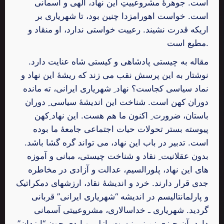
است. جوهرۀ مشروعییتِ این نهاد، الهی و آسمانی
است. خواست اهورامزدا چنین بود، تا شهریاری بر
اریکه قدرت نشیند. رعییت خواستی ندارد، او منقاد و
مطیع است.
مقاله به چیستی پادشاهی و کیستی شاه عنایت دارد.
نوشتار به این پرسش نقب می زند که ریشۀ این نهاد و
نماد سیاسی کجاست؟ نهاد ِ شهریاری ایرانی، ته مانده
دوران کهن است. شناخت این اندیشۀ سیاسی ِ دوران
باستان، ضرورت ِ اکنون ما هم هست. این نهاد ِکهن
پیوسته بستر تحولات حیات اجتماعی جامعۀ ما بوده
است. تدبیر در باب این نهاد، می تواند گره گشا باشد.
بدون عقلانیت ِ نقاد و شناخت چیستی، مبانی و آموزه
های این نهاد، پلورالسیم، عدالت و آزادی در مخاطره
جدی قرار دارند. خرد و اندیشۀ نقاد، ارزشهای دمکراتیک
و پارلمانتالیسم در اندیشه “شهریاری ایرانی” قربانی
گردید. شهریاری ـ خداسالاری، مشروعییتی آسمانی
دارد. آن چیزی زمینی نیست. ازلی و ابدی چون “ایزدان”