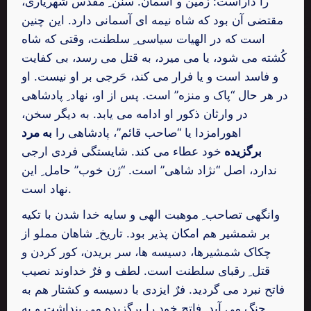
را داراست: زمین و آسمان. سنن ِ مقدّس شهریاری،
مقتضی آن بود که شاه نیمه ای آسمانی دارد. این چنین
است که در الهیات سیاسی ِ سلطنت، وقتی که شاه
کُشته می شود، یا می میرد، به قتل می رسد، بی کفایت
و فاسد است و یا فرار می کند، حَرجی بر او نیست. او
در هر حال “پاک و منزه” است. پس از او، نهاد ِ پادشاهی
در وارثان ذکور او ادامه می یابد. به دیگر سخن،
اهورامزدا یا “صاحب قائم”، پادشاهی را
به مرد
برگزیده
خود عطاء می کند. شایستگی فردی ارجی
ندارد، اصل “نژاد شاهی” است. “ژن خوب” حامل ِ این
نهاد است.
وانگهی تصاحب ِ موهبت الهی و سایه خدا شدن با تکیه
بر شمشیر هم امکان پذیر بود. تاریخ ِ شاهان مملو از
چکاک شمشیرها، دسیسه ها، سر بریدن، کور کردن و
قتل ِ رقبای سلطنت است. لطف و فرٌ خداوند نصیب
فاتح نبرد می گردید. فرٌ ایزدی با دسیسه و کشتار هم به
چنگ می آید. فاتح خود را برگزیده می پنداشت و به