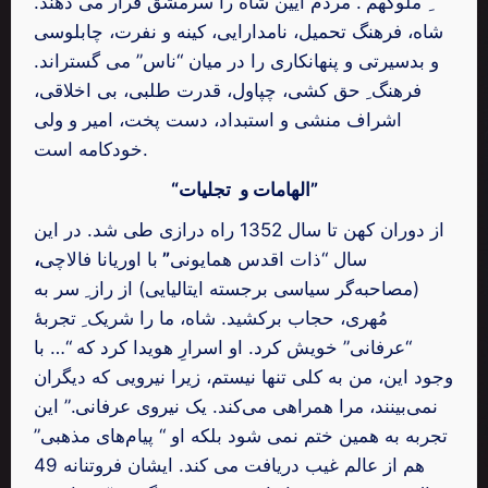
ِ ملوکهم”. مردم آیین شاه را سرمشق قرار می دهند.
شاه، فرهنگ تحمیل، نامدارایی، کینه و نفرت، چابلوسی
و بدسیرتی و پنهانکاری را در میان “ناس” می گستراند.
فرهنگ ِ حق کشی، چپاول، قدرت طلبی، بی اخلاقی،
اشراف منشی و استبداد، دست پخت، امیر و ولی
خودکامه است.
“الهامات و تجلیات”
از دوران کهن تا سال 1352 راه درازی طی شد. در این
سال “ذات اقدس همایونی
”
با اوریانا فالاچی
،
(مصاحبه‌گر سیاسی برجسته ایتالیایی) از راز ِ سر به
مُهری، حجاب برکشید. شاه، ما را شریک ِ تجربۀ
“عرفانی” خویش کرد. او اسرارِ هویدا کرد که “… با
وجود این، من به کلی تنها نیستم، زیرا نیرویی که دیگران
نمی‌بینند، مرا همراهی می‌کند. یک نیروی عرفانی.” این
تجربه به همین ختم نمی شود بلکه او “ پیام‌های مذهبی”
هم از عالم غیب دریافت می کند. ایشان فروتنانه 49