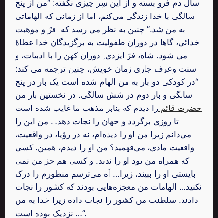
سال دم فرو بسته و از این سِر چیزی نگفته: “من از پنج
سالگی با خدا زندگی می‌کنم، اما از زمانی که الهاماتی
به من شد.” چنین به نظر می رسد که فرٌ و موهبت
خدائی، گاها در دوران طفولیت به برگزیدگان خدا عطاۀ
می شود. شاه، فرّ ایزدی ِ دوران کهن را با ادبیات، و
سنت وعرف جاری زمان خویش، چنین ترجمه می کند:
“در کودکی دو بار به من الهام شده است یک بار در پنج
سالگی و بار دوم در شش سالگی. در نخستین بار من
حضرت قائم
را دیدم که بنابر مذهب ما غایب شده است
تا روزی برگردد و حهان را نجات دهد… من این را
می‌دانم زیرا من او را دیده‌ام، نه در رؤیا، در واقعیت،
واقعیت مادی، می‌فهمید؟ من او را دیدم، همین. کسی
که همراه من بود او را ندید. و کسی هم جز من نمی
بایستی او را ببیند، زیرا… آه می‌ترسم منظورم را درک
نکنید… الهامات من معجزه‌هایی بودند که کشور را نجات
دادند. سلطنت من کشور را نجات داده زیرا خدا به من
نزدیک بوده است …”.