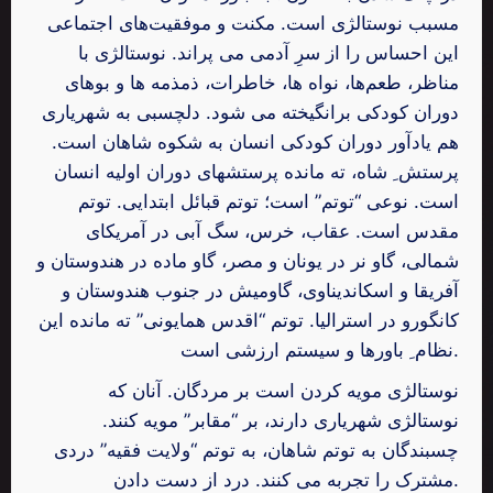
مسبب نوستالژی است. مکنت و موفقیت‌های اجتماعی
این احساس را از سرِ آدمی می پراند. نوستالژی با
مناظر، طعم‌ها، نواه ها، خاطرات، ذمذمه ها و بوهای
دوران کودکی برانگیخته می شود. دلچسبی به شهریاری
هم یادآور دوران کودکی انسان به شکوه شاهان است.
پرستش ِ شاه، ته مانده پرستشهای دوران اولیه انسان
است. نوعی “توتم” است؛ توتم قبائل ابتدایی. توتم
مقدس است. عقاب، خرس، سگ آبى در آمریکاى
شمالى، گاو نر در یونان و مصر، گاو ماده در هندوستان و
آفریقا و اسکاندیناوى، گاومیش در جنوب هندوستان و
کانگورو در استرالیا. توتم “اقدس همایونی” ته مانده این
نظام ِ باورها و سیستم ارزشی است.
نوستالژی مویه کردن است بر مردگان. آنان که
نوستالژی شهریاری دارند، بر “مقابر” مویه کنند.
چسبندگان به توتم شاهان، به توتم “ولایت فقیه” دردی
مشترک را تجربه می کنند. درد از دست دادن.