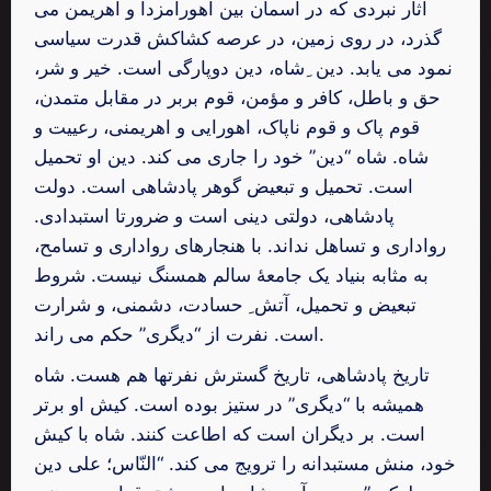
آثار نبردی که در آسمان بین اهورامزدا و اهریمن می
گذرد، در روی زمین، در عرصه کشاکش قدرت سیاسی
نمود می یابد. دین ِشاه، دین دوپارگی است. خیر و شر،
حق و باطل، کافر و مؤمن، قوم بربر در مقابل متمدن،
قوم پاک و قوم ناپاک، اهورایی و اهریمنی، رعییت و
شاه. شاه “دین” خود را جاری می کند. دین او تحمیل
است. تحمیل و تبعیض گوهر پادشاهی است. دولت
پادشاهی، دولتی دینی است و ضرورتا استبدادی.
رواداری و تساهل نداند. با هنجارهای رواداری و تسامح،
به مثابه بنیاد یک جامعۀ سالم همسنگ نیست. شروط
تبعیض و تحمیل، آتش ِ حسادت، دشمنی، و شرارت
است. نفرت از “دیگری” حکم می راند.
تاریخ پادشاهی، تاریخ گسترش نفرتها هم هست. شاه
همیشه با “دیگری” در ستیز بوده است. کیش او برتر
است. بر دیگران است که اطاعت کنند. شاه با کیش
خود، منش مستبدانه را ترویج می کند. “النّاس؛ علی دین