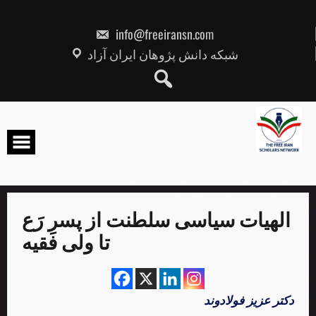
Skip
to
content
info@freeiransn.com
شبکه دانش پژوهان ایران آزاد
الهیات سیاسی سلطنت از پسرِ رَع
تا ولی فقیه
دکتر عزیز فولادوند