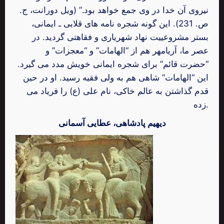
نیروی آن خدا در وی جمع خواهد بود.” (ویل دورانت، ج.
ص. 231). این گونه شجره نامه های قلابی ـ ایمانی،
بستر مشروعییت نهاد شهریاری و فقاهتی گردید. در
عصر ما، آریامهر هم از “الهامات” و “معجزات” و
“حضرت قائم” برای شجره ایمانی خویش مدد می گیرد.
این “الهامات” شاهی هم به ولی فقیه رسید. او در حین
قدم گذاشتن به عالم خاکی، نام علی (ع) را فریاد می
زده.
دیهیم پادشاهی، عطایی آسمانی