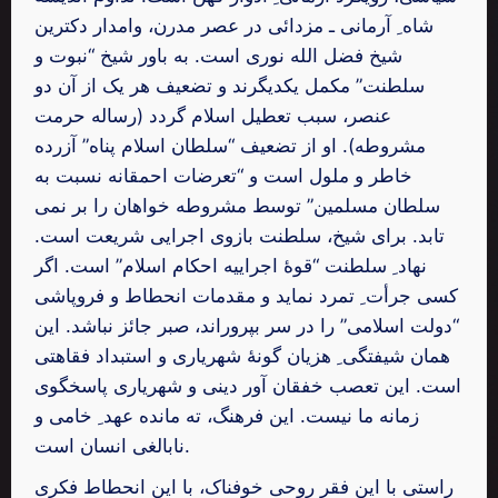
شاه ِ آرمانی ـ مزدائی در عصر مدرن، وامدار دکترین
شیخ فضل الله نوری است. به باور شیخ “نبوت و
سلطنت” مکمل یکدیگرند و تضعیف هر یک از آن دو
عنصر، سبب تعطیل اسلام گردد (رساله حرمت
مشروطه). او از تضعیف “سلطان اسلام پناه” آزرده
خاطر و ملول است و “تعرضات احمقانه نسبت به
سلطان مسلمین” توسط مشروطه خواهان را بر نمی
تابد. برای شیخ، سلطنت بازوی اجرایی شریعت است.
نهاد ِ سلطنت “قوۀ اجراییه احکام اسلام” است. اگر
کسی جرأت ِ تمرد نماید و مقدمات انحطاط و فروپاشی
“دولت اسلامی” را در سر بپروراند، صبر جائز نباشد. این
همان شیفتگی ِ هزیان گونۀ شهریاری و استبداد فقاهتی
است. این تعصب خفقان آور دینی و شهریاری پاسخگوی
زمانه ما نیست. این فرهنگ، ته مانده عهد ِ خامی و
نابالغی انسان است.
راستی با این فقر روحی خوفناک، با این انحطاط فکری