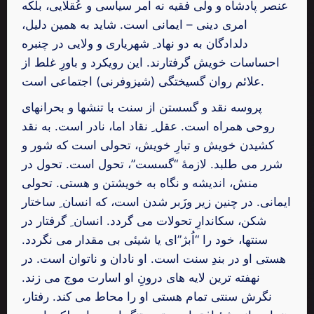
عنصر پادشاه و ولی فقیه نه امر سیاسی و عُقلایی، بلکه
امری دینی – ایمانی است. شاید به همین دلیل،
دلدادگان به دو نهاد ِ شهریاری و ولایی در چنبره
احساسات خویش گرفتارند. این رویکرد و باورِ غلط از
علائم روان گسیختگی (شیزوفرنی) اجتماعی است.
پروسه نقد و گسستن از سنت با تنشها و بحرانهای
روحی همراه است. عقل ِ نقاد اما، نادر است. به نقد
کشیدن خویش و تبارِ خویش، تحولی است که شور و
شرر می طلبد. لازمۀ “گسست”، تحول است. تحول در
منش، اندیشه و نگاه به خویشتن و هستی. تحولی
ایمانی. در چنین زیر وزَبر شدن است، که انسان ِ ساختار
شکن، سکاندارِ تحولات می گردد. انسان ِ گرفتار در
سنتها، خود را “اُبژ”ای یا شیئی بی مقدار می نگردد.
هستی او در بندِ سنت است. او نادان و ناتوان است. در
نهفته ترین لایه های درونِ او اسارت موج می زند.
نگرش سنتی تمام هستی او را محاط می کند. رفتار،