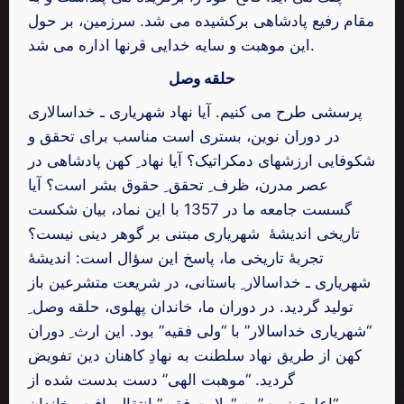
مقام رفیع پادشاهی برکشیده می شد. سرزمین، بر حول
این موهبت و سایه خدایی قرنها اداره می شد.
حلقه وصل
پرسشی طرح می کنیم. آیا نهاد شهریاری ـ خداسالاری
در دوران نوین، بستری است مناسب برای تحقق و
شکوفایی ارزشهای دمکراتیک؟ آیا نهاد ِ کهن پادشاهی در
عصر مدرن، ظرف ِ تحقق ِ حقوق بشر است؟ آیا
گسست جامعه ما در 1357 با این نماد، بیان شکست
تاریخی اندیشۀ شهریاری مبتنی بر گوهر دینی نیست؟
تجربۀ تاریخی ما، پاسخ این سؤال است: اندیشۀ
شهریاری ـ خداسالار ِ باستانی، در شریعت متشرعین باز
تولید گردید. در دوران ما، خاندان پهلوی، حلقه وصل ِ
“شهریاری خداسالار” با “ولی فقیه” بود. این ارث ِ دوران
کهن از طریق نهاد سلطنت به نهادِ کاهنان دین تفویض
گردید. “موهبت الهی” دست بدست شده از
“اعلیحضرت” به “ولایت فقیه” انتقال یافت. خاندان