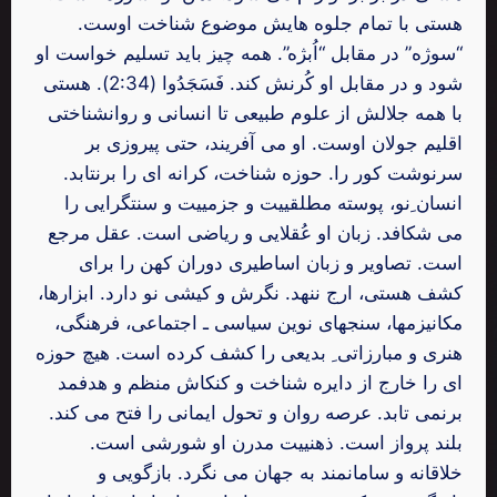
هستی با تمام جلوه هایش موضوع شناخت اوست.
“سوژه” در مقابل “اُبژه”. همه چیز باید تسلیم خواست او
شود و در مقابل او کُرنش کند. فَسَجَدُوا (2:34). هستی
با همه جلالش از علوم طبیعی تا انسانی و روانشناختی
اقلیم جولان اوست. او می آفریند، حتی پیروزی بر
سرنوشت کور را. حوزه شناخت، کرانه ای را برنتابد.
انسان ِنو، پوسته مطلقییت و جزمییت و سنتگرایی را
می شکافد. زبان او عُقلایی و ریاضی است. عقل مرجع
است. تصاویر و زبان اساطیری دوران کهن را برای
کشف هستی، ارج ننهد. نگرش و کیشی نو دارد. ابزارها،
مکانیزمها، سنجهای نوین سیاسی ـ اجتماعی، فرهنگی،
هنری و مبارزاتی ِ بدیعی را کشف کرده است. هیچ حوزه
ای را خارج از دایره شناخت و کنکاش منظم و هدفمد
برنمی تابد. عرصه روان و تحول ایمانی را فتح می کند.
بلند پرواز است. ذهنییت مدرن او شورشی است.
خلاقانه و سامانمند به جهان می نگرد. بازگویی و