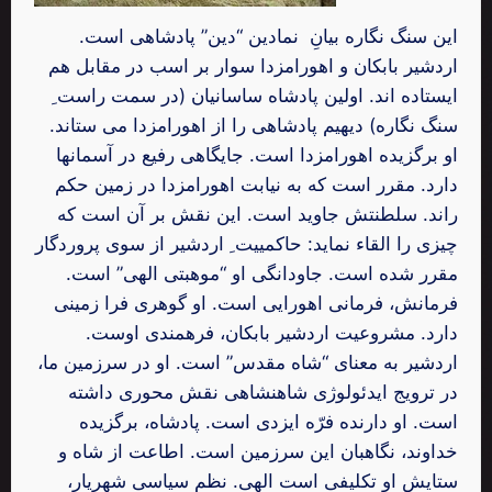
این سنگ نگاره بیانِ نمادین “دین” پادشاهی است.
اردشیر بابکان و اهورامزدا سوار بر اسب در مقابل هم
ایستاده اند. اولین پادشاه ساسانیان (در سمت راست ِ
سنگ نگاره) دیهیم پادشاهی را از اهورامزدا می ستاند.
او برگزیده اهورامزدا است. جایگاهی رفیع در آسمانها
دارد. مقرر است که به نیابت اهورامزدا در زمین حکم
راند. سلطنتش جاوید است. این نقش بر آن است که
چیزی را القاء نماید: حاکمییت ِ اردشیر از سوی پروردگار
مقرر شده‌ است. جاودانگی او “موهبتی الهی” است.
فرمانش، فرمانی اهورایی است. او گوهری فرا زمینی
دارد. مشروعیت اردشیر بابکان، فرهمندی اوست.
اردشیر به معنای “شاه مقدس” است. او در سرزمین ما،
در ترویج ایدئولوژی شاهنشاهی نقش محوری داشته
است. او دارنده فرّه ایزدی است. پادشاه، برگزیده
خداوند، نگاهبان این سرزمین است. اطاعت از شاه و
ستایش او تکلیفی است الهی. نظم سیاسی شهریار،