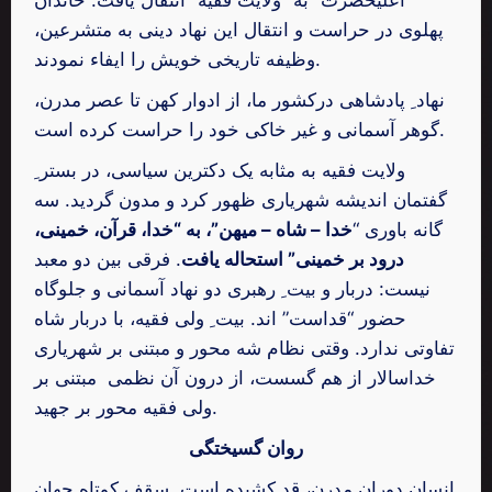
پهلوی در حراست و انتقال این نهاد دینی به متشرعین،
وظیفه تاریخی خویش را ایفاء نمودند.
نهاد ِ پادشاهی درکشور ما، از ادوار کهن تا عصر مدرن،
گوهر آسمانی و غیر خاکی خود را حراست کرده است.
ولایت فقیه به مثابه یک دکترین سیاسی، در بستر ِ
گفتمان اندیشه شهریاری ظهور کرد و مدون گردید. سه
گانه باوری “
خدا – شاه – میهن”، به “خدا، ‌قرآن، ‌خمینی،
درود بر خمینی” استحاله یافت
. فرقی بین دو معبد
نیست: دربار و بیت ِ رهبری دو نهاد آسمانی و جلوگاه
حضور “قداست” اند. بيت ِ ولی فقيه، با دربار شاه
تفاوتی ندارد. وقتی نظام شه محور و مبتنی بر شهریاری
خداسالار از هم گسست، از درون آن نظمی مبتنی بر
ولی فقیه محور بر جهید.
روان گسیختگی
انسان دوران مدرن، قد کشیده است. سقف کوتاه جهان