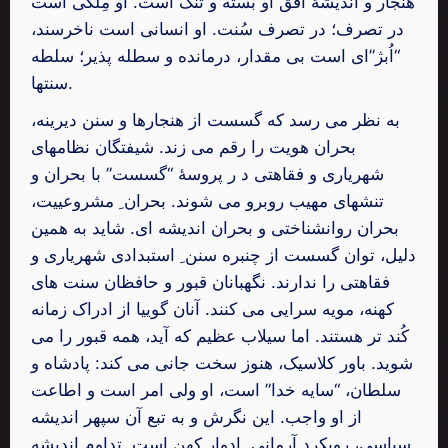
هنجار و اندیشۀ افق او بسته و تنگ است. او مِلکی است
در تصرف؛ در تصرف سُنت. او انسانی است ناخرسند،
“اُبژ”ای است بی مقدار، درمانده و سطله پذیر؛ سلطه
سنتها.
به نظر می رسد که گسست از هنجارها و سنن دیرینه،
بحران هویت را رقم می زند. شیفتگان نظامهای
شهریاری و فقاهتی د ر پروسۀ “گسست” با بحران و
تنشهای مهیب روبرو می شوند. بحران ِ مشروعییت،
بحران روانشناختی و بحران اندیشه ای. شاید به همین
دلیل، توان گسست از چنبره سنن ِ استبدادی شهریاری و
فقاهتی را ندارند. نگهبانان قبور و حافظان سنت های
کهنه، مویه سرایی می کنند. آنان گوییا از ادراک زمانه
کُند تر هستند. اما سیلاب عظیم که آید، همه قبور را می
شوید. باور کلاسیک، هنوز سخت جانی می کند: پادشاه و
سلطان، “سایه خدا” است، او ولی امر است و اطاعت
از او واجب. این نگرش و به تبع آن سپهر اندیشه
سیاسی، رویکرد آرمانی ِ ادوار کهن است. تداوم اندیشه