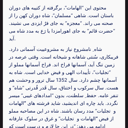
محتوی این “الهامات”، برگرفته از کتیبه های دوران
باستان است. شاهی “مسلمان”، شاه دوران کهن را از
صحنه می راند. “معجزه” به جای فرٌ ایزدی می نشیند.
“حضرت قائم” به جای اهورامزدا یا رَع به مدد شاه می
آید.
شاه ِ نامشروع نیاز به مشروعییت آسمانی دارد.
فریبکاری، سُنتی شاهانه و شیخانه است. وقتی عرصه در
زمین تنگ آید، آسمانها فراخ اند. فراخ آسمانها مملو از
“تجلیات”، تأییدات الهی و فیض خدایی است. شاه به
آسمانها چشم دارد. سال 1352 سال ترور و وحشت هم
هست. سال سرکوب و اختناق، سال قَدر قُدرتی “شاه” و
تنفر عامه. حفظ ِ سلطنت، بدون “امدادهای غیبی” میسر
نگردد. باید چاره ای اندیشید، شاید فرشته های
“
الهامات
و تجلیات” مدد رسان باشند.
شاه در این مصاحبه مملو
از فیض
“
الهامات و تجلیات” و غرق در سلوک عارفانه
ادامه می دهد: “در این جا لازم و درست است که