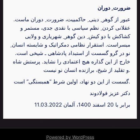
ضرورت ِ دوران
عبور از گوهر ِ دینی ِ حاکمییت، ضرورت ِ دوران ماست.
عقلانی کردن ِ نظم سیاسی با نقدی جدی، مستمر و
کشاکش با دو کیش ِ دین گوهر ِ شهریاری و ولایی
میسراست. استقرار نظامی دمکراتیک و شایسته انسان ِ
نو در گرو گسست از استبداد پادشاهی ـ شیخی است.
خارج از این گذاره هیچ اعتمادی را نشاید. پرستش شاه
و تقلید از شیخ، برازنده انسان نو نیست.
گسست از این دو نهاد، اولین شرط “همبستگی” است.
دکتر عزیز فولادوند
11.03.2022 برابر با 20 اسفند 1400، آلمان
Powered by WordPress