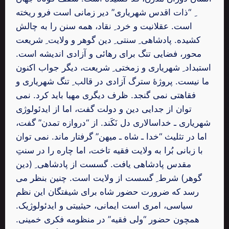
ِ “ذات اقدس شهریاری” دیر زمانی است فرو ریخته
است. عقلانیت و خرد ِ نقاد، همه سنن را به چالش
کشیده. پادشاهی ِ سنتی ِ دین گوهر و ولایت ِ شریعت
محور، فضایی تنگ برای رهائی و آزادی اندیشه است.
استبداد ِ شهریاری و زمختی ِ شریعت، دیگر جواب اکنون
ما نیست. پروژۀ سترگ آزادی در قالب ِ تنگ شهریاری و
فقاهتی نمی گنجد. ظرف دیگری مهیا باید کرد. نمی
توان از جدایی دین و دولت گفت، اما از ایدئولوژی
شهریاری ـ خداسالاری دل نَکَند. از “دروازه تمدن” گفت،
اما در تثلیث “خدا ـ شاه ـ میهن” گرفتار ماند. نمی توان
با زبانی بُرا به ولایت فقیه تاخت، اما چاره را در سنتِ
مقدس پادشاهی یافت. گسست از پادشاهی ِ (دین
گوهر) شرط ِ گسست از ولایت است. چنین بنظر می
رسد که ضرورت حضور شاه برای شیفتگان این نظم
سیاسی، امری است ایمانی، حیثییتی و ایدئولوژیک.
همچون حضور “ولی فقیه” در منظومه فکری خمینی.